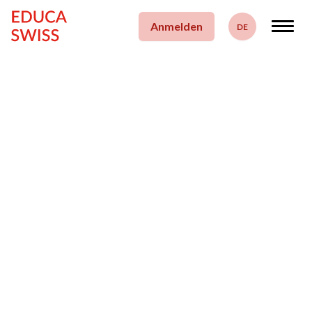
zum Inhalt springen
Anmelden
DE
Deutsch
Français
News und Events
News
Events
29. Juni 2022
Datum des Beitrags
English
EDUCA SWISS Sommerfest 2022
Mit dem Sommerfest 2022 konnten wir unseren Coaches
Dankbarkeit für ihre wertvolle Arbeit entgegenbringen. Sie
leisten Grosses – und das im Ehrenamt. Hier sind noch einige
Impressionen zu finden: