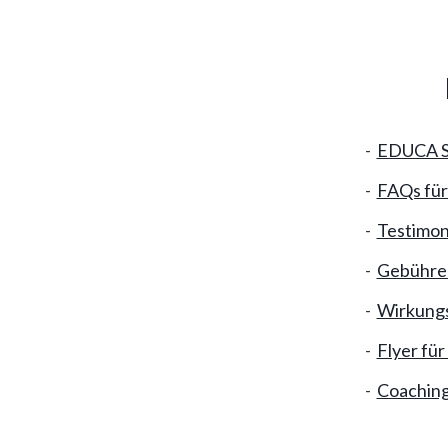
EDUCA S
FAQs für
Testimon
Gebühren
Wirkungs
Flyer fü
Coaching