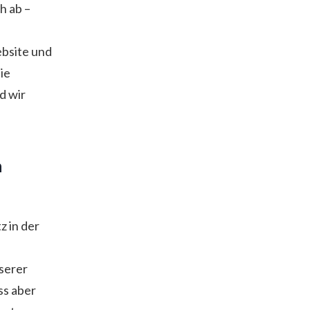
h ab –
ebsite und
ie
d wir
n
z in der
nserer
ss aber