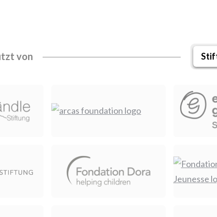
tzt von
Sti