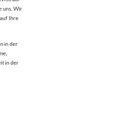
e uns. Wir
auf Ihre
n in der
me,
t in der