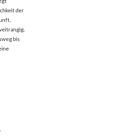
egt
chkeit der
unft,
weitrangig.
sweg bis
eine
.