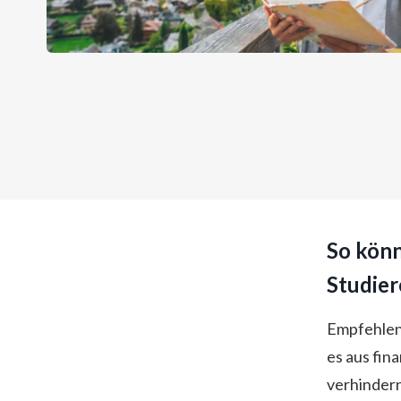
So könn
Studie
Empfehlen
es aus fin
verhindern