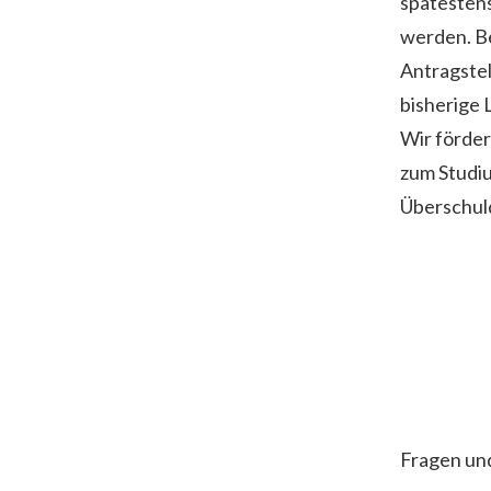
spätestens
werden. Be
Antragstel
bisherige L
Wir förder
zum Studiu
Überschul
Fragen un