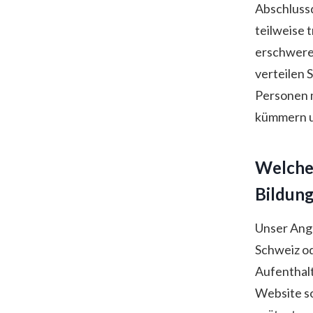
Abschlussq
teilweise 
erschweren
verteilen 
Personen m
kümmern u
Welche 
Bildung
Unser Ange
Schweiz od
Aufenthalt
Website so