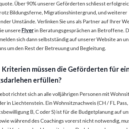
uote. Über 90% unserer Geförderten schliesst erfolgreic
trotz Bildungsferne, Migrationshintergrund, und weiterer
der Umstände. Verlinken Sie uns als Partner auf Ihrer W
Sie unsere
Flyer
in Beratungsgesprächen an Betroffene. D
elden sich dann selbstständig auf unserer Website an un
ns um den Rest der Betreuung und Begleitung.
Kriterien müssen die Geförderten für ei
sdarlehen erfüllen?
bot richtet sich an alle volljährigen Personen mit Wohnsit
er in Liechtenstein. Ein Wohnsitznachweis (CH / FL Pass,
sbewilligung B, C oder S) ist für die Budgetplanung auf u
wie während des Coachings vorerst nicht notwendig, mu