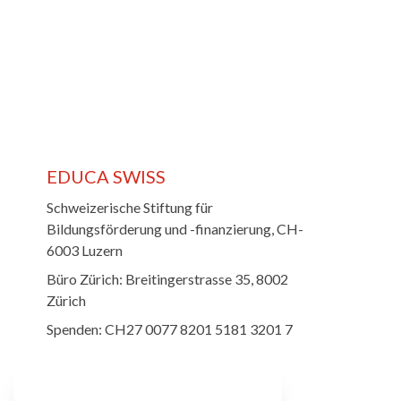
Über u
Stiftung
EDUCA SWISS
Schweizerische Stiftung für
Bildungsförderung und -finanzierung, CH-
6003 Luzern
Büro Zürich: Breitingerstrasse 35, 8002
Zürich
Spenden: CH27 0077 8201 5181 3201 7
Folge uns und diskutiere mit