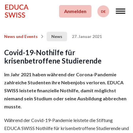
zum Inhalt springen
Anmelden
DE
Deutsch
Français
News und Events
News
27. Januar 2021
Datum des Beitrags
English
Covid-19-Nothilfe für
krisenbetroffene Studierende
Im Jahr 2021 haben während der Corona-Pandemie
zahlreiche Studenten ihre Nebenjobs verloren. EDUCA
SWISS leistete finanzielle Nothilfe, damit möglichst
niemand sein Studium oder seine Ausbildung abbrechen
musste.
Während der Covid-19-Pandemie leistete die Stiftung
EDUCA SWISS Nothilfe für krisenbetroffene Studierende und