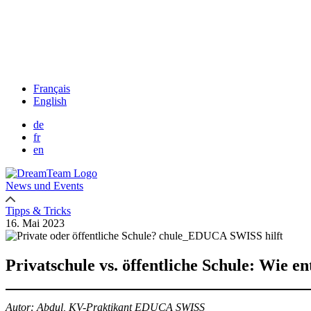
Français
English
de
fr
en
News und Events
Tipps & Tricks
Datum
16. Mai 2023
des
Beitrags
Privatschule vs. öffentliche Schule: Wie en
Autor: Abdul, KV-Praktikant
EDUCA SWISS