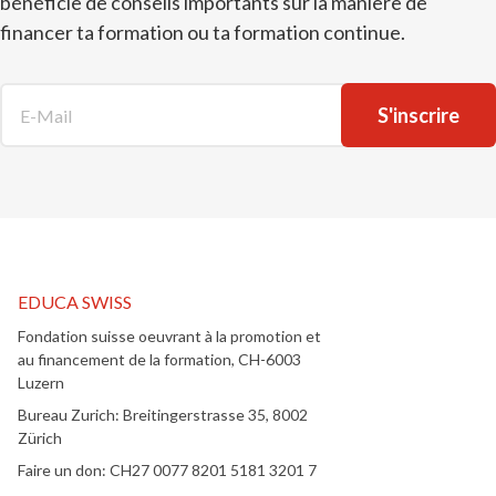
bénéficie de conseils importants sur la manière de
financer ta formation ou ta formation continue.
E-Mail
*
EDUCA SWISS
Fondation suisse oeuvrant à la promotion et
au financement de la formation, CH-6003
Luzern
Bureau Zurich: Breitingerstrasse 35, 8002
Zürich
Faire un don: CH27 0077 8201 5181 3201 7