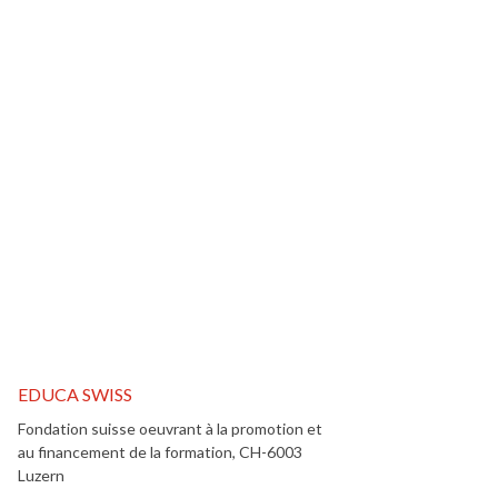
Tiens-toi informé(e) !
Inscris-toi dès maintenant à notre newsletter et
bénéficie de conseils importants sur la manière de
financer ta formation ou ta formation continue.
E-Mail
*
EDUCA SWISS
Fondation suisse oeuvrant à la promotion et
au financement de la formation, CH-6003
Luzern