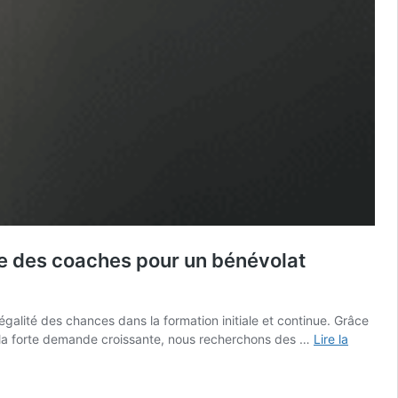
e des coaches pour un bénévolat
alité des chances dans la formation initiale et continue. Grâce
 la forte demande croissante, nous recherchons des …
Lire la