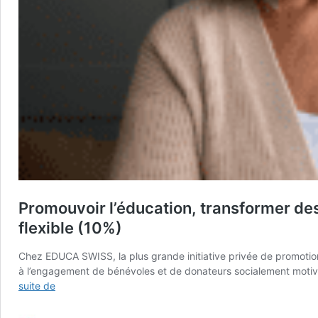
Promouvoir l’éducation, transformer d
flexible (10%)
Chez EDUCA SWISS, la plus grande initiative privée de promotion
à l’engagement de bénévoles et de donateurs socialement motiv
Promouvoir
suite de
l’éducation,
transformer