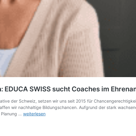
n: EDUCA SWISS sucht Coaches im Ehrena
ative der Schweiz, setzen wir uns seit 2015 für Chancengerechtigkei
schaffen wir nachhaltige Bildungschancen. Aufgrund der stark wachs
Bildung
er Planung …
weiterlesen
fördern,
Lebenswege
verändern: